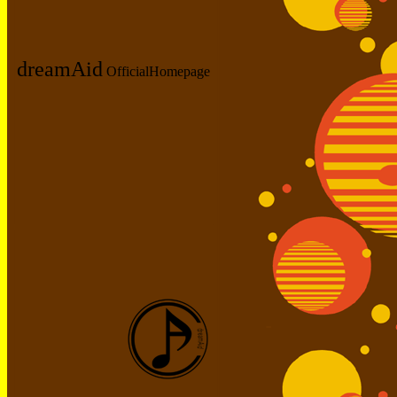
dreamAid
OfficialHomepage